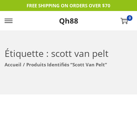
FREE SHIPPING ON ORDERS OVER $70
0
Qh88
P
P
A
A
S
S
Étiquette :
scott van pelt
S
S
E
E
Accueil
/
Produits Identifiés “scott Van Pelt”
R
R
À
A
L
U
A
C
N
O
A
N
V
T
I
E
G
N