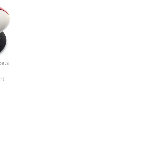
kets
e
rt
ions