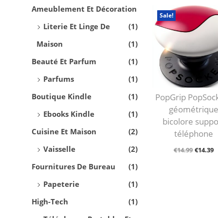
Ameublement Et Décoration
A
U
Sale!
T
Literie Et Linge De
(1)
I
Maison
(1)
O
Beauté Et Parfum
(1)
N
Parfums
(1)
Boutique Kindle
(1)
PopGrip PopSoc
géométriqu
Ebooks Kindle
(1)
bicolore suppo
Cuisine Et Maison
(2)
téléphone
Vaisselle
(2)
L
L
€
14.99
€
14.39
E
E
Choix Des Opt
Fournitures De Bureau
(1)
P
P
C
Papeterie
(1)
R
R
E
High-Tech
(1)
I
I
P