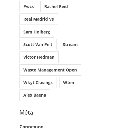
A
Pwcs
Rachel Reid
P
Real Madrid Vs
A
Sam Hoiberg
G
E
Scott Van Pelt
Stream
D
Victor Hedman
U
P
Waste Management Open
R
Wkyt Closings
Wten
O
D
Álex Baena
U
Méta
I
T
Connexion