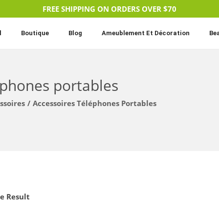
FREE SHIPPING ON ORDERS OVER $70
l
Boutique
Blog
Ameublement Et Décoration
Be
éphones portables
ssoires
/
Accessoires Téléphones Portables
e Result