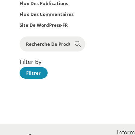
Flux Des Publications
Flux Des Commentaires
Site De WordPress-FR
R
Reche
E
Rche
C
Filter By
H
P
P
Filtrer
E
R
R
R
I
I
C
X
X
H
M
M
E
I
A
R
N
X
P
Inform
O