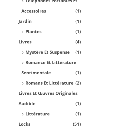
Téléphones Portables Et
X
X
R
Accessoires
(1)
I
A
O
N
C
D
Jardin
(1)
I
T
U
Plantes
(1)
T
U
I
Livres
(4)
I
E
T
Mystère Et Suspense
(1)
A
L
A
Romance Et Littérature
L
E
P
É
S
L
Sentimentale
(1)
T
T
U
Romans Et Littérature
(2)
A
S
Livres Et Œuvres Originales
I
:
I
Audible
(1)
T
€
E
Littérature
(1)
1
U
:
4
R
Locks
(51)