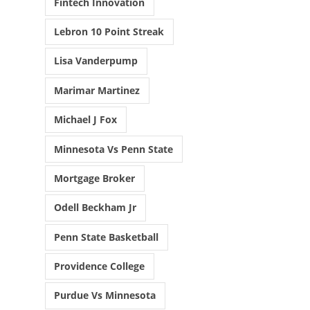
Fintech Innovation
T
R
Lebron 10 Point Streak
E
Lisa Vanderpump
C
Marimar Martinez
H
O
Michael J Fox
I
Minnesota Vs Penn State
S
I
Mortgage Broker
E
Odell Beckham Jr
S
Penn State Basketball
S
U
Providence College
R
Purdue Vs Minnesota
L