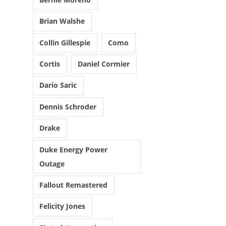
O
Brian Walshe
P
T
Collin Gillespie
Como
I
Cortis
Daniel Cormier
O
N
Dario Saric
S
Dennis Schroder
P
E
Drake
U
Duke Energy Power
V
Outage
E
Fallout Remastered
N
T
Felicity Jones
Ê