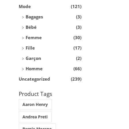
€
.
S
Mode
(121)
1
3
V
Bagages
(3)
4
9
A
Bébé
(3)
.
.
R
Femme
(30)
9
I
9
A
Fille
(17)
.
T
Garçon
(2)
I
Homme
(66)
O
Uncategorized
(239)
N
S
Product Tags
.
Aaron Henry
L
E
Andrea Preti
S
Bernie Moreno