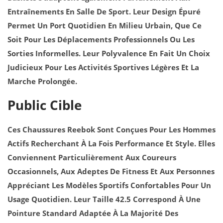
R
Entraînements En Salle De Sport. Leur Design Épuré
U
Permet Un Port Quotidien En Milieu Urbain, Que Ce
N
Soit Pour Les Déplacements Professionnels Ou Les
N
Sorties Informelles. Leur Polyvalence En Fait Un Choix
I
Judicieux Pour Les Activités Sportives Légères Et La
N
Marche Prolongée.
G
N
Public Cible
O
I
Ces Chaussures Reebok Sont Conçues Pour Les Hommes
R
Actifs Recherchant À La Fois Performance Et Style. Elles
G
Conviennent Particulièrement Aux Coureurs
R
Occasionnels, Aux Adeptes De Fitness Et Aux Personnes
I
Appréciant Les Modèles Sportifs Confortables Pour Un
S
Usage Quotidien. Leur Taille 42.5 Correspond À Une
Pointure Standard Adaptée À La Majorité Des