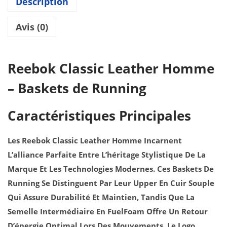
4
Description
R
.
E
Avis (0)
E
B
O
Reebok Classic Leather Homme
K
– Baskets de Running
C
L
Caractéristiques Principales
A
S
Les Reebok Classic Leather Homme Incarnent
S
L’alliance Parfaite Entre L’héritage Stylistique De La
I
Marque Et Les Technologies Modernes. Ces Baskets De
C
Running Se Distinguent Par Leur Upper En Cuir Souple
L
Qui Assure Durabilité Et Maintien, Tandis Que La
E
Semelle Intermédiaire En FuelFoam Offre Un Retour
A
D’énergie Optimal Lors Des Mouvements. Le Logo