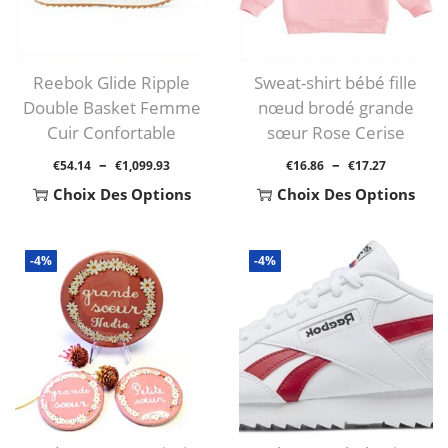
Reebok Glide Ripple
Sweat-shirt bébé fille
Double Basket Femme
nœud brodé grande
Cuir Confortable
sœur Rose Cerise
P
P
–
–
€
54.14
€
1,099.93
€
16.86
€
17.27
L
L
Choix Des Options
Choix Des Options
A
A
C
C
G
G
E
E
-4%
-4%
E
E
P
P
D
D
R
R
E
E
O
O
P
P
D
D
R
R
U
U
I
I
I
I
X
X
T
T