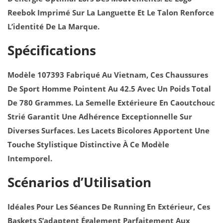
T
Reebok Imprimé Sur La Languette Et Le Talon Renforce
H
L’identité De La Marque.
E
R
Spécifications
H
O
Modèle 107393 Fabriqué Au Vietnam, Ces Chaussures
M
De Sport Homme Pointent Au 42.5 Avec Un Poids Total
M
De 780 Grammes. La Semelle Extérieure En Caoutchouc
E
Strié Garantit Une Adhérence Exceptionnelle Sur
B
Diverses Surfaces. Les Lacets Bicolores Apportent Une
A
Touche Stylistique Distinctive À Ce Modèle
S
Intemporel.
K
Scénarios d’Utilisation
E
T
Idéales Pour Les Séances De Running En Extérieur, Ces
S
Baskets S’adaptent Également Parfaitement Aux