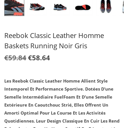
A
U
T
I
O
Reebok Classic Leather Homme
N
Baskets Running Noir Gris
L
L
€
59.84
€
58.64
E
E
P
P
R
R
Les Reebok Classic Leather Homme Allient Style
I
I
Intemporel Et Performance Sportive. Dotées D’une
X
X
Semelle Intermédiaire FuelFoam Et D’une Semelle
I
A
Extérieure En Caoutchouc Strié, Elles Offrent Un
N
C
Amorti Optimal Pour La Course Et Les Activités
I
T
Quotidiennes. Leur Design Classique En Cuir Les Rend