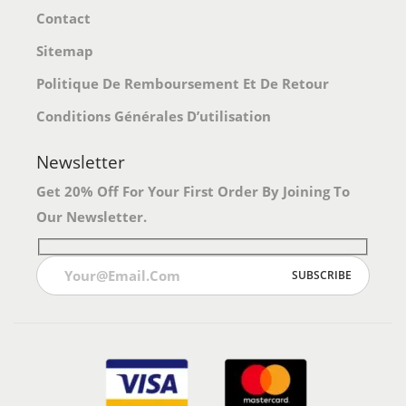
Contact
E
E
U
U
Sitemap
V
V
Politique De Remboursement Et De Retour
E
E
Conditions Générales D’utilisation
N
N
T
T
Newsletter
Ê
Ê
Get 20% Off For Your First Order By Joining To
T
T
Our Newsletter.
R
R
E
E
C
C
H
H
O
O
I
I
S
S
I
I